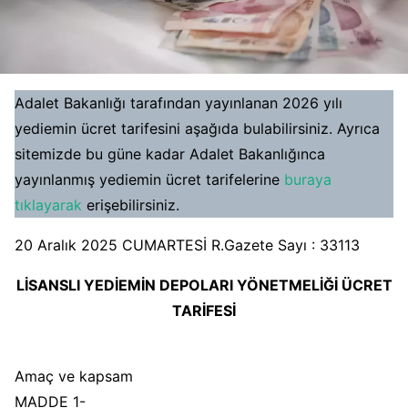
Adalet Bakanlığı tarafından yayınlanan 2026 yılı
yediemin ücret tarifesini aşağıda bulabilirsiniz. Ayrıca
sitemizde bu güne kadar Adalet Bakanlığınca
yayınlanmış yediemin ücret tarifelerine
buraya
tıklayarak
erişebilirsiniz.
20 Aralık 2025 CUMARTESİ R.Gazete Sayı : 33113
LİSANSLI YEDİEMİN DEPOLARI YÖNETMELİĞİ ÜCRET
TARİFESİ
Amaç ve kapsam
MADDE 1-