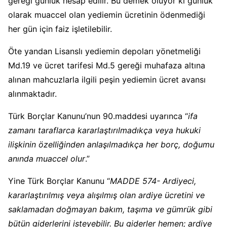
gereği günlük hesap edilir. Bu demek oluyor ki günlük
olarak muaccel olan yediemin ücretinin ödenmediği
her gün için faiz işletilebilir.
Öte yandan Lisanslı yediemin depoları yönetmeliği
Md.19 ve ücret tarifesi Md.5 gereği muhafaza altına
alınan mahcuzlarla ilgili peşin yediemin ücret avansı
alınmaktadır.
Türk Borçlar Kanunu’nun 90.maddesi uyarınca “
ifa
zamanı taraflarca kararlaştırılmadıkça veya hukuki
ilişkinin özelliğinden anlaşılmadıkça her borç, doğumu
anında muaccel olur
.”
Yine Türk Borçlar Kanunu “
MADDE 574- Ardiyeci,
kararlaştırılmış veya alışılmış olan ardiye ücretini ve
saklamadan doğmayan bakım, taşıma ve gümrük gibi
bütün giderlerini isteyebilir. Bu giderler hemen; ardiye