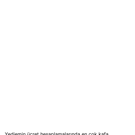
Yediemin ücret hesaplamalarında en çok kafa