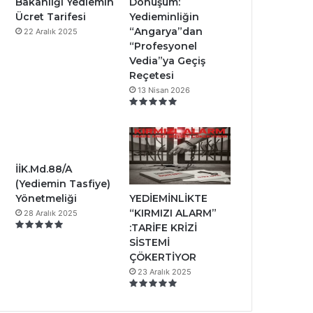
Bakanlığı Yediemin
Dönüşüm:
Ücret Tarifesi
Yedieminliğin
“Angarya”dan
22 Aralık 2025
“Profesyonel
Vedia”ya Geçiş
Reçetesi
13 Nisan 2026
İİK.Md.88/A
(Yediemin Tasfiye)
YEDİEMİNLİKTE
Yönetmeliği
“KIRMIZI ALARM”
28 Aralık 2025
:TARİFE KRİZİ
SİSTEMİ
ÇÖKERTİYOR
23 Aralık 2025