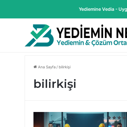
Yediemine Vedia - Uyg
Son Dakika Haberleri
İİK.Md.88/A (Yediemin Tasfiye) Yö
Ana Sayfa
/
bilirkişi
bilirkişi