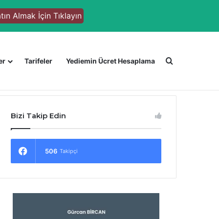
tın Almak İçin Tıklayın
Arama sonuc
er
Tarifeler
Yediemin Ücret Hesaplama
Anasayfa
Mevzuat
Haberler
Bizi Takip Edin
506
Takipçi