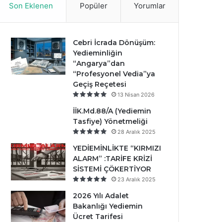
Son Eklenen
Popüler
Yorumlar
Cebri İcrada Dönüşüm:
Yedieminliğin
“Angarya”dan
“Profesyonel Vedia”ya
Geçiş Reçetesi
13 Nisan 2026
İİK.Md.88/A (Yediemin
Tasfiye) Yönetmeliği
28 Aralık 2025
YEDİEMİNLİKTE “KIRMIZI
ALARM” :TARİFE KRİZİ
SİSTEMİ ÇÖKERTİYOR
23 Aralık 2025
2026 Yılı Adalet
Bakanlığı Yediemin
Ücret Tarifesi