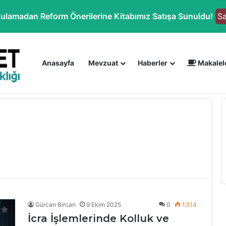
ulamadan Reform Önerilerine Kitabımız Satışa Sunuldu!
Sa
Anasayfa
Mevzuat
Haberler
Makalel
netmeliği
Gürcan Bircan
9 Ekim 2025
0
1.514
İcra İşlemlerinde Kolluk ve