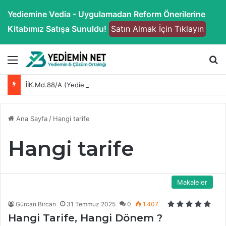
Yediemine Vedia - Uygulamadan Reform Önerilerine
Kitabımız Satışa Sunuldu!
Satın Almak İçin Tıklayın
Menü
A
İİK.Md.88/A (Yediemin Tasfiye) Yönetmeliği
Ana Sayfa
/
Hangi tarife
Hangi tarife
Makaleler
Gürcan Bircan
31 Temmuz 2025
0
1.407
Hangi Tarife, Hangi Dönem ?