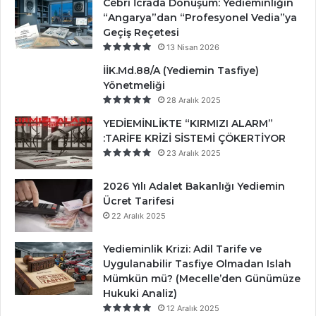
Cebri İcrada Dönüşüm: Yedieminliğin
“Angarya”dan “Profesyonel Vedia”ya
Geçiş Reçetesi
13 Nisan 2026
İİK.Md.88/A (Yediemin Tasfiye)
Yönetmeliği
28 Aralık 2025
YEDİEMİNLİKTE “KIRMIZI ALARM”
:TARİFE KRİZİ SİSTEMİ ÇÖKERTİYOR
23 Aralık 2025
2026 Yılı Adalet Bakanlığı Yediemin
Ücret Tarifesi
22 Aralık 2025
Yedieminlik Krizi: Adil Tarife ve
Uygulanabilir Tasfiye Olmadan Islah
Mümkün mü? (Mecelle’den Günümüze
Hukuki Analiz)
12 Aralık 2025