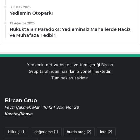
30 Ocak 2025
Yediemin Otoparkı
19 Ağustos 2025
Hukukta Bir Paradoks: Yedieminsiz Mahallerde Haciz
ve Muhafaza Tedbiri
Yediemin.net websitesi ve tüm içeriği Bircan
Grup tarafından hazırlanıp yönetilmektedir.
Tüm hakları saklıdır.
Bircan Grup
Fevzi Çakmak Mah. 10424 Sok. No: 28
Karatay/Konya
bilirkişi
(1)
değerleme
(1)
hurda araç
(2)
icra
(2)