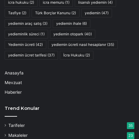
icra hukuku
(2)
icra memuru
(1)
lisanslı yediemin
(4)
Tasfiye
(2)
Türk Borçlar Kanunu
(2)
yediemin
(47)
yediemin araç satış
(3)
yediemin ihale
(6)
yedieminlik süreci
(1)
yediemin otopark
(40)
Yediemin ücreti
(42)
yediemin ücreti nasıl hesaplanır
(35)
yediemin ücret tarifesi
(37)
İcra Hukuku
(2)
Anasayfa
Mevzuat
Haberler
Trend Konular
Tarifeler
35
Makaleler
23