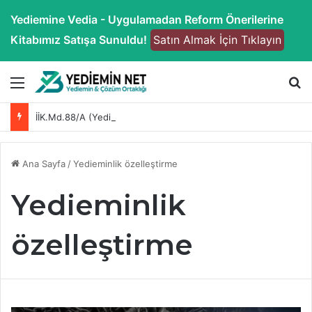
Yediemine Vedia - Uygulamadan Reform Önerilerine
Kitabımız Satışa Sunuldu!
Satın Almak İçin Tıklayın
Menü
A
İİK.Md.88/A (Yediemin Tasfiye) Yönetmeliği
Ana Sayfa
/
Yedieminlik özelleştirme
Yedieminlik
özelleştirme