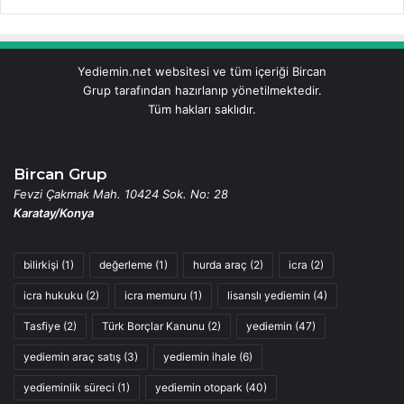
Yediemin.net websitesi ve tüm içeriği Bircan
Grup tarafından hazırlanıp yönetilmektedir.
Tüm hakları saklıdır.
Bircan Grup
Fevzi Çakmak Mah. 10424 Sok. No: 28
Karatay/Konya
bilirkişi
(1)
değerleme
(1)
hurda araç
(2)
icra
(2)
icra hukuku
(2)
icra memuru
(1)
lisanslı yediemin
(4)
Tasfiye
(2)
Türk Borçlar Kanunu
(2)
yediemin
(47)
yediemin araç satış
(3)
yediemin ihale
(6)
yedieminlik süreci
(1)
yediemin otopark
(40)