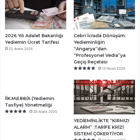
2026 Yılı Adalet Bakanlığı
Cebri İcrada Dönüşüm:
Yediemin Ücret Tarifesi
Yedieminliğin
“Angarya”dan
22 Aralık 2025
“Profesyonel Vedia”ya
Geçiş Reçetesi
13 Nisan 2026
İİK.Md.88/A (Yediemin
Tasfiye) Yönetmeliği
28 Aralık 2025
YEDİEMİNLİKTE “KIRMIZI
ALARM” :TARİFE KRİZİ
SİSTEMİ ÇÖKERTİYOR